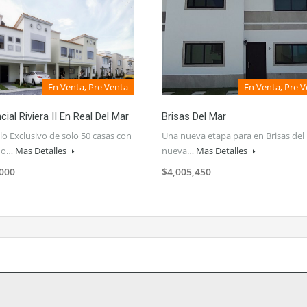
En Venta, Pre Venta
En Venta, Pre 
cial Riviera II En Real Del Mar
Brisas Del Mar
lo Exclusivo de solo 50 casas con
Una nueva etapa para en Brisas del
eño…
Mas Detalles
nueva…
Mas Detalles
,000
$4,005,450