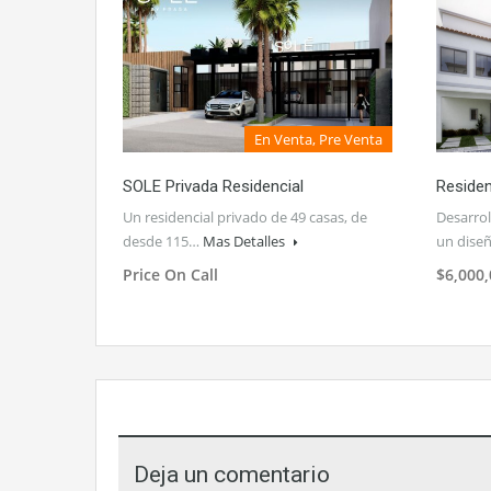
En Venta, Pre Venta
SOLE Privada Residencial
Residen
Un residencial privado de 49 casas, de
Desarrol
desde 115…
Mas Detalles
un dis
Price On Call
$6,000
Deja un comentario