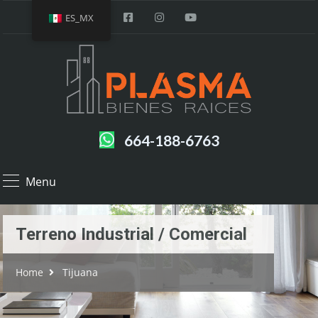
ES_MX
664-188-6763
Menu
Terreno Industrial / Comercial
Home
Tijuana