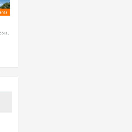
enta
oral,