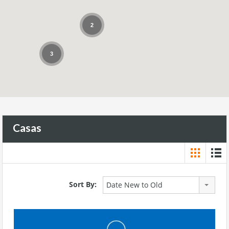
2
3
Casas
Sort By:
Date New to Old