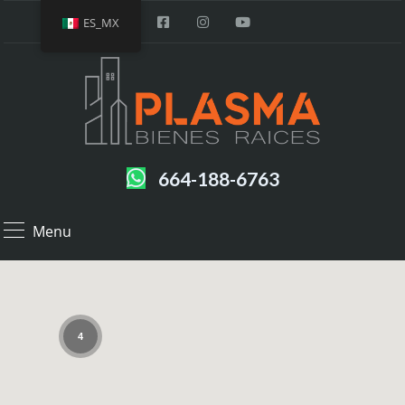
ES_MX
664-188-6763
Menu
4