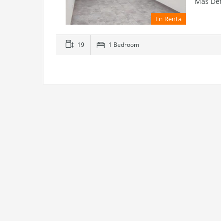
Mas Det
En Renta
19
1 Bedroom