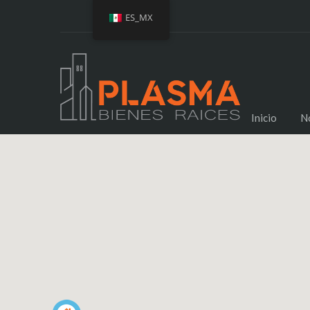
ES_MX
Inicio
N