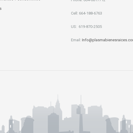
s
Cell: 664-188-6763
US: 619-870-2505
Email:
Info
@plasmabienesraices.c