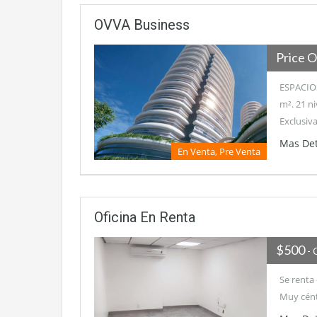
OVVA Business
Price O
ESPACIOS
m². 21 n
Exclusiv
Mas Det
En Venta, Pre Venta
Oficina En Renta
$500
- 
Se renta 
Muy cént